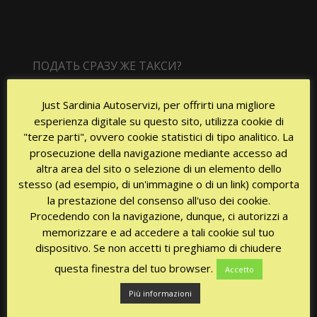
ПОДАТЬ СРАЗУ ЖЕ ТАКСИ?
Just Sardinia Autoservizi, per offrirti una migliore
Доступность 24/24 часа каждый день!
esperienza digitale su questo sito, utilizza cookie di
"terze parti", ovvero cookie statistici di tipo analitico. La
prosecuzione della navigazione mediante accesso ad
altra area del sito o selezione di un elemento dello
stesso (ad esempio, di un'immagine o di un link) comporta
la prestazione del consenso all'uso dei cookie.
Procedendo con la navigazione, dunque, ci autorizzi a
memorizzare e ad accedere a tali cookie sul tuo
СЕРТИФИКАТЫ
dispositivo. Se non accetti ti preghiamo di chiudere
questa finestra del tuo browser.
Accetto
Più informazioni