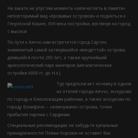
На закате не упустим момента «запечатлеть в памяти»
неповторимый вид «Кровавых островов» и подняться к
Генуэзской башне, XVII века постройки, взглянув на город
с высока!
По пути к Аяччо нам встретится город Сартен,
знаменитый самой затянувшейся «вендеттой» острова,
длившейся почти 250 лет, а также крупнейший
археологический парк менгиров (мегалитические
остройки 6000 гг. до Н.э.).
Тур предполагает ночевку в одном
из отелей города Аяччо, экскурсию
по городу и близлежащим районам, а также экскурсию по
городу Бонифачо – «жемчужине» острова, точки
прибытия парома с Сардинии.
Специальные рекомендации: не забудьте купальные
принадлежности! Пляжи Корсики не оставят Вас