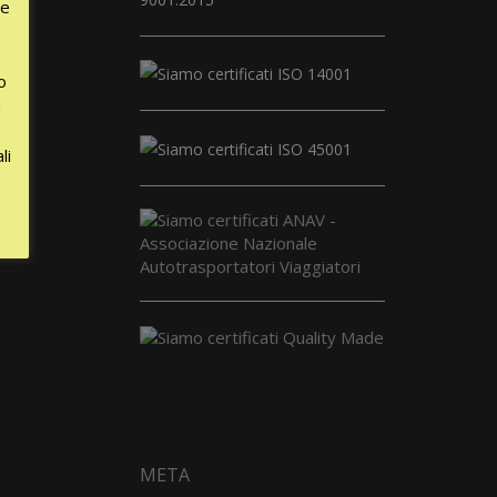
le
o
a
li
МЕТА