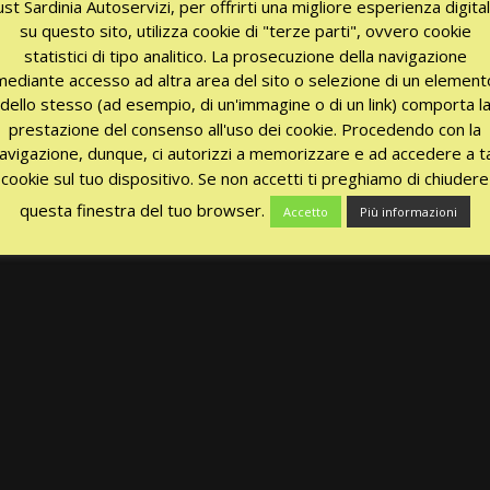
ust Sardinia Autoservizi, per offrirti una migliore esperienza digita
su questo sito, utilizza cookie di "terze parti", ovvero cookie
statistici di tipo analitico. La prosecuzione della navigazione
mediante accesso ad altra area del sito o selezione di un element
dello stesso (ad esempio, di un'immagine o di un link) comporta l
prestazione del consenso all'uso dei cookie. Procedendo con la
avigazione, dunque, ci autorizzi a memorizzare e ad accedere a ta
cookie sul tuo dispositivo. Se non accetti ti preghiamo di chiudere
questa finestra del tuo browser.
Accetto
Più informazioni