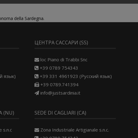
tonoma della Sardegna.
ЦЕНТРА САССАРИ (SS)
loc Piano di Trabbi Snc
+39 0789 754343
й язык)
+39 331 4961923 (Русский язык)
+39 0789.741394
info@justsardinia.it
 (NU)
SEDE DI CAGLIARI (CA)
 s.n.c
Zona Industriale Artigianale s.n.c.
+39 0789 754343