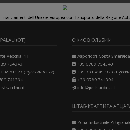
di finanziamenti dell'Unione europea con il supporto della Regione Au
 PALAU (OT)
ОФИС В ОЛЬБИИ
nte Vecchia, 11
Aэропорт Costa Smeralda
789 754343
+39 0789 754343
1 4961923 (Русский язык)
+39 331 4961923 (Русски
789.741394
+39 0789.741394
ustsardinia.it
info@justsardinia.it
ШТАБ-КВАРТИРА АТЦАРА
Zona Industriale Artigianale
+39 0789 754343